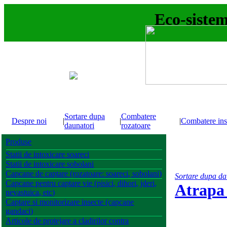
Eco-sistem.
Sortare dupa
Combatere
Despre noi
|
|
|
Combatere ins
daunatori
rozatoare
Produse
Statii de intoxicare soareci
Statii de intoxicare sobolani
Capcane de captare (rozatoare: soareci, sobolani)
Sortare dupa da
Capcane pentru captare vie (pisici, dihori, jderi,
Atrapa
nevastuica, etc)
Captare si monitorizare insecte (capcane
gandaci)
Articole de protejare a cladirilor contra