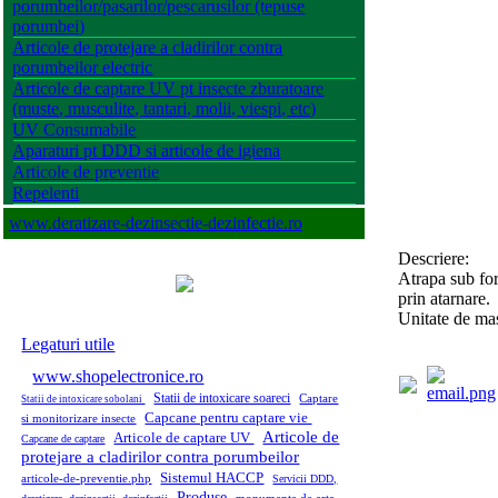
porumbeilor/pasarilor/pescarusilor (tepuse
porumbei)
Articole de protejare a cladirilor contra
porumbeilor electric
Articole de captare UV pt insecte zburatoare
(muste, musculite, tantari, molii, viespi, etc)
UV Consumabile
Aparaturi pt DDD si articole de igiena
Articole de preventie
Repelenti
www.deratizare-dezinsectie-dezinfectie.ro
Descriere:
Atrapa sub fo
prin atarnare.
Unitate de ma
Legaturi utile
www.shopelectronice.ro
Statii de intoxicare soareci
Captare
Statii de intoxicare sobolani
Capcane pentru captare vie
si monitorizare insecte
Articole de
Articole de captare UV
Capcane de captare
protejare a cladirilor contra porumbeilor
Sistemul HACCP
articole-de-preventie.php
Servicii DDD,
Produse