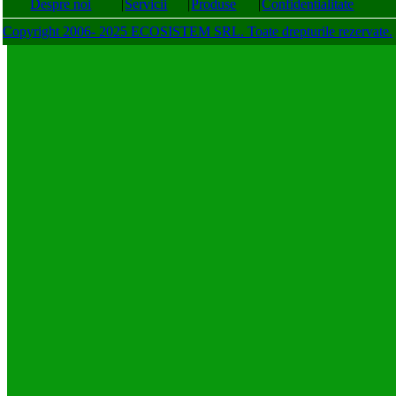
Despre noi
|
Servicii
|
Produse
|
Confidentialitate
Copyright 2006- 2025 ECOSISTEM SRL. Toate drepturile rezervate.