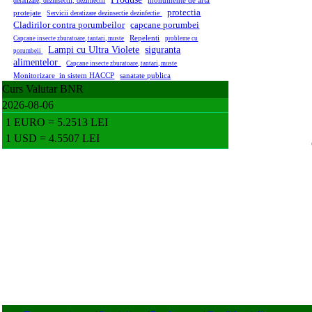
monumente de arta
deratizare, dezinsectii, dezinfectii
protectia
protejate
Servicii deratizare dezinsectie dezinfectie
Cladirilor contra porumbeilor
capcane porumbei
Repelenti
Capcane insecte zburatoare, tantari, muste
probleme cu
Lampi cu Ultra Violete
siguranta
porumbeii
alimentelor
Capcane insecte zburatoare, tantari, muste
Monitorizare in sistem HACCP
sanatate publica
Curs Valutar BNR
2026-08-06
1 EURO = 5.2513 LEI
1 USD = 4.5507 LEI