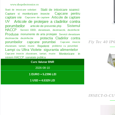
www.shopelectronice.ro
Statii de intoxicare soareci
Statii de intoxicare sobolani
Capcane pentru
Captare si monitorizare insecte
captare vie
Articole de captare
Capcane de captare
Articole de protejare a cladirilor contra
UV
porumbeilor
Sistemul
articole-de-preventie.php
HACCP
Servicii DDD, deratizare, dezinsectii, dezinfectii
Produse
monumente de arta protejate
Servicii deratizare
protectia Cladirilor contra
dezinsectie dezinfectie
Fly Tec 40 IP6
porumbeilor
capcane porumbei
Capcane insecte
Repelenti
zburatoare, tantari, muste
probleme cu porumbeii
Lampi cu Ultra Violete
siguranta alimentelor
Monitorizare in
Capcane insecte zburatoare, tantari, muste
sistem HACCP
sanatate publica
Curs Valutar BNR
2026-08-10
1 EURO = 5.2396 LEI
1 USD = 4.5329 LEI
INSECT-O-C