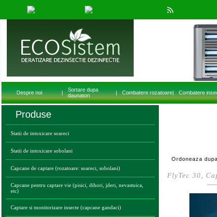
Sortare dupa
Despre noi
|
|
Combatere rozatoare
|
Combatere inse
daunatori
Produse
Statii de intoxicare soareci
Statii de intoxicare sobolani
Ordoneaza dupa
Capcane de captare (rozatoare: soareci, sobolani)
FlyTec 30, Cap
Capcane pentru captare vie (pisici, dihori, jderi, nevastuica,
etc)
Captare si monitorizare insecte (capcane gandaci)