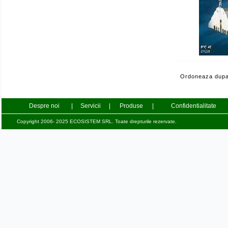
Ordoneaza dupa
Despre noi
|
Servicii
|
Produse
|
Confidentialitate
Copyright 2006- 2025 ECOSISTEM SRL. Toate drepturile rezervate.