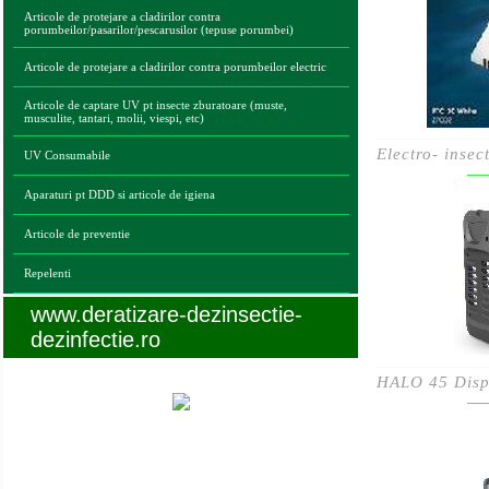
Articole de protejare a cladirilor contra
porumbeilor/pasarilor/pescarusilor (tepuse porumbei)
Articole de protejare a cladirilor contra porumbeilor electric
Articole de captare UV pt insecte zburatoare (muste,
musculite, tantari, molii, viespi, etc)
Electro- insec
UV Consumabile
Aparaturi pt DDD si articole de igiena
Articole de preventie
Repelenti
www.deratizare-dezinsectie-
dezinfectie.ro
HALO 45 Dispo
Legaturi utile