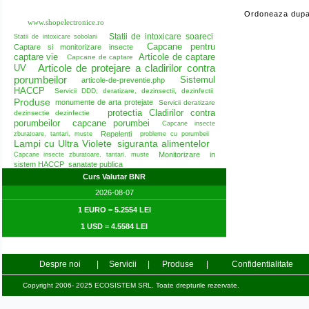
Ordoneaza dupa
www.shopelectronice.ro
Statii de intoxicare soareci
Statii de intoxicare sobolani
Capcane pentru
Captare si monitorizare insecte
captare vie
Articole de captare
Capcane de captare
Articole de protejare a cladirilor contra
UV
porumbeilor
Sistemul
articole-de-preventie.php
HACCP
Servicii DDD, deratizare, dezinsectii, dezinfectii
Produse
monumente de arta protejate
Servicii deratizare
protectia Cladirilor contra
dezinsectie dezinfectie
porumbeilor
capcane porumbei
Capcane insecte
Repelenti
zburatoare, tantari, muste
probleme cu porumbeii
Lampi cu Ultra Violete
siguranta alimentelor
Monitorizare in
Capcane insecte zburatoare, tantari, muste
sistem HACCP
sanatate publica
Curs Valutar BNR
2026-08-07
1 EURO = 5.2554 LEI
1 USD = 4.5584 LEI
Despre noi
|
Servicii
|
Produse
|
Confidentialitate
Copyright 2006- 2025 ECOSISTEM SRL. Toate drepturile rezervate.