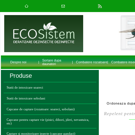
Sortare dupa
Despre noi
|
|
Combatere rozatoare
|
Combatere inse
daunatori
Produse
Statii de intoxicare soareci
Statii de intoxicare sobolani
Ordoneaza dupa
Capcane de captare (rozatoare: soareci, sobolani)
Repelent pentr
Capcane pentru captare vie (pisici, dihori, jderi, nevastuica,
etc)
Captare si monitorizare insecte (capcane gandaci)