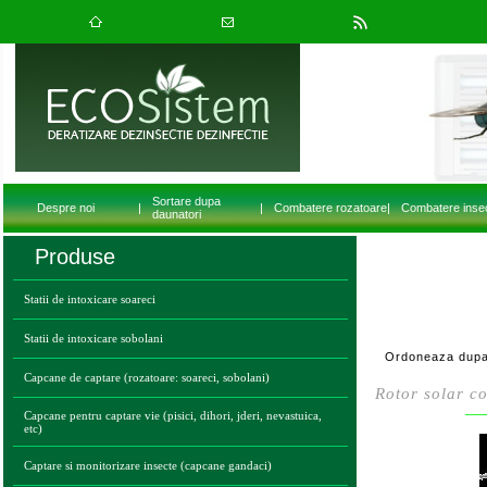
Sortare dupa
Despre noi
|
|
Combatere rozatoare
|
Combatere inse
daunatori
Produse
Statii de intoxicare soareci
Statii de intoxicare sobolani
Ordoneaza dupa
Capcane de captare (rozatoare: soareci, sobolani)
Rotor solar co
Capcane pentru captare vie (pisici, dihori, jderi, nevastuica,
etc)
Captare si monitorizare insecte (capcane gandaci)