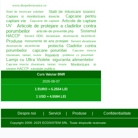
www.shopelectronice.ro
Statii de intoxicare soareci
Statii de intoxicare sobolani
Capcane pentru
Captare si monitorizare insecte
captare vie
Articole de captare
Capcane de captare
Articole de protejare a cladirilor contra
UV
porumbeilor
Sistemul
articole-de-preventie.php
HACCP
Servicii DDD, deratizare, dezinsectii, dezinfectii
Produse
monumente de arta protejate
Servicii deratizare
protectia Cladirilor contra
dezinsectie dezinfectie
porumbeilor
capcane porumbei
Capcane insecte
Repelenti
zburatoare, tantari, muste
probleme cu porumbeii
Lampi cu Ultra Violete
siguranta alimentelor
Monitorizare in
Capcane insecte zburatoare, tantari, muste
sistem HACCP
sanatate publica
Curs Valutar BNR
2026-08-07
1 EURO = 5.2554 LEI
1 USD = 4.5584 LEI
Despre noi
|
Servicii
|
Produse
|
Confidentialitate
Copyright 2006- 2025 ECOSISTEM SRL. Toate drepturile rezervate.