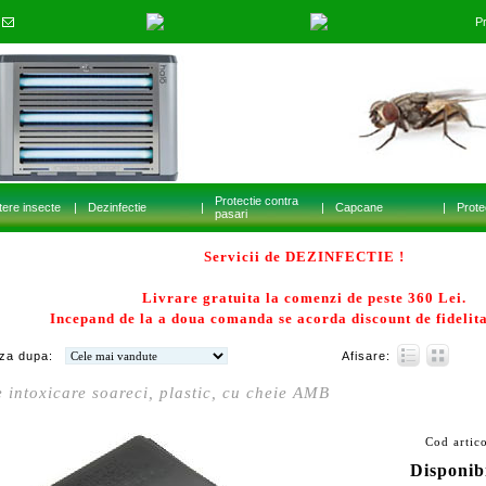
Pr
01.jpg
02.jpg
03.jpg
04.jpg
Protectie contra
ere insecte
|
Dezinfectie
|
|
Capcane
|
Prote
pasari
Servicii de DEZINFECTIE !
Livrare gratuita la comenzi de peste 360 Lei.
Incepand de la a doua comanda se acorda discount de fidelita
za dupa:
Afisare:
e intoxicare soareci, plastic, cu cheie AMB
Cod artic
Disponibi