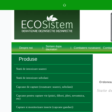
Sortare dupa
Despre noi
|
|
Combatere rozatoare
|
Combat
daunatori
Produse
Statii de intoxicare soareci
Statii de intoxicare sobolani
Ordonea
Capcane de captare (rozatoare: soareci, sobolani)
Statie d
Capcane pentru captare vie (pisici, dihori, jderi, nevastuica,
etc)
Captare si monitorizare insecte (capcane gandaci)