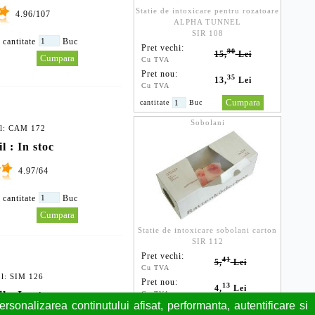
Statie de intoxicare pentru rozatoare
4.96/107
ALPHA TUNNEL
SIR 108
cantitate
Buc
Pret vechi:
90
15,
Lei
Cu TVA
Pret nou:
35
13,
Lei
Cu TVA
cantitate
Buc
Sobolani
ol: CAM 172
l : In stoc
4.97/64
cantitate
Buc
Statie de intoxicare sobolani carton
SIR 112
Pret vechi:
41
5,
Lei
Cu TVA
ol: SIM 126
Pret nou:
13
4,
Lei
l : In stoc
Cu TVA
rsonalizarea continutului afisat, performanta, autentificare si
cantitate
Buc