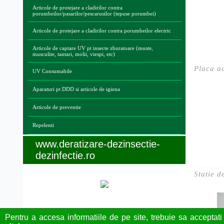
Articole de protejare a cladirilor contra
porumbeilor/pasarilor/pescarusilor (tepuse porumbei)
Articole de protejare a cladirilor contra porumbeilor electric
Articole de captare UV pt insecte zburatoare (muste,
musculite, tantari, molii, viespi, etc)
Placa ad
UV Consumabile
Aparaturi pt DDD si articole de igiena
Articole de preventie
Repelenti
www.deratizare-dezinsectie-
dezinfectie.ro
Statie 
Legaturi utile
Pentru a accesa informatiile de pe site, trebuie sa acceptati 