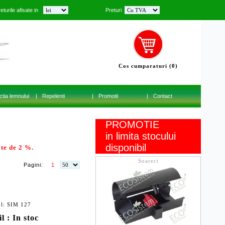
eturile afisate in
Preturi
Cos cumparaturi (0)
ctia lemnului
|
Repelenti
|
Promotii
|
Contact
PROMOTIE
in limita stocului
disponibil
te de 2 %.
Soareci
Pagini:
1
ol: SIM 127
l : In stoc