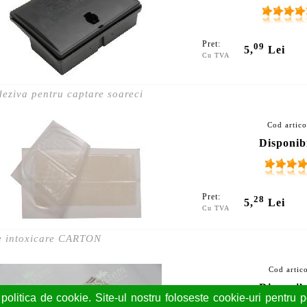
Pret:
09
5,
Lei
Cu TVA
eziva pentru captare soareci
Cod artic
Disponibi
Pret:
28
5,
Lei
Cu TVA
de intoxicare CARTON
Cod artic
Disponibi
politica de cookie. Site-ul nostru foloseste cookie-uri pentru pe