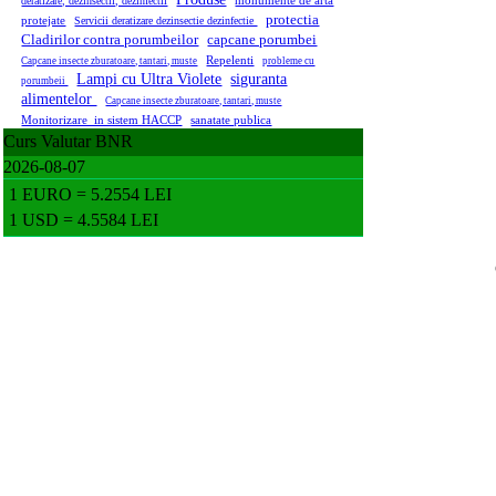
monumente de arta
deratizare, dezinsectii, dezinfectii
protectia
protejate
Servicii deratizare dezinsectie dezinfectie
Cladirilor contra porumbeilor
capcane porumbei
Repelenti
Capcane insecte zburatoare, tantari, muste
probleme cu
Lampi cu Ultra Violete
siguranta
porumbeii
alimentelor
Capcane insecte zburatoare, tantari, muste
Monitorizare in sistem HACCP
sanatate publica
Curs Valutar BNR
2026-08-07
1 EURO = 5.2554 LEI
1 USD = 4.5584 LEI