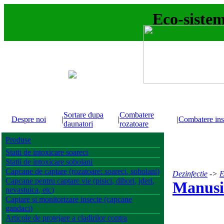
Eco-sistem.
Sortare dupa
Combatere
Despre noi
|
|
|
Combatere ins
daunatori
rozatoare
Produse
Statii de intoxicare soareci
Statii de intoxicare sobolani
Capcane de captare (rozatoare: soareci, sobolani)
Dezinfectie
->
E
Capcane pentru captare vie (pisici, dihori, jderi,
Manusi 
nevastuica, etc)
Captare si monitorizare insecte (capcane
gandaci)
Articole de protejare a cladirilor contra