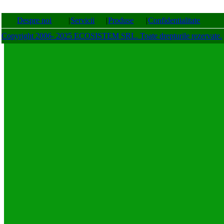
Despre noi
|
Servicii
|
Produse
|
Confidentialitate
Copyright 2006- 2025 ECOSISTEM SRL. Toate drepturile rezervate.