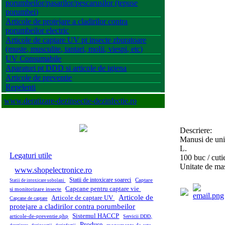
porumbeilor/pasarilor/pescarusilor (tepuse
porumbei)
Articole de protejare a cladirilor contra
porumbeilor electric
Articole de captare UV pt insecte zburatoare
(muste, musculite, tantari, molii, viespi, etc)
UV Consumabile
Aparaturi pt DDD si articole de igiena
Articole de preventie
Repelenti
www.deratizare-dezinsectie-dezinfectie.ro
Descriere:
Manusi de unic
L.
Legaturi utile
100 buc / cuti
Unitate de mas
www.shopelectronice.ro
Statii de intoxicare soareci
Captare
Statii de intoxicare sobolani
Capcane pentru captare vie
si monitorizare insecte
Articole de
Articole de captare UV
Capcane de captare
protejare a cladirilor contra porumbeilor
Sistemul HACCP
articole-de-preventie.php
Servicii DDD,
Produse