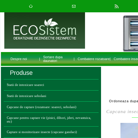
Sortare dupa
Despre noi
|
|
Combatere rozatoare
|
Combatere inse
daunatori
Produse
Statii de intoxicare soareci
Statii de intoxicare sobolani
Ordoneaza dupa
Capcane de captare (rozatoare: soareci, sobolani)
Capcana insec
Capcane pentru captare vie (pisici, dihori, jderi, nevastuica,
etc)
Captare si monitorizare insecte (capcane gandaci)