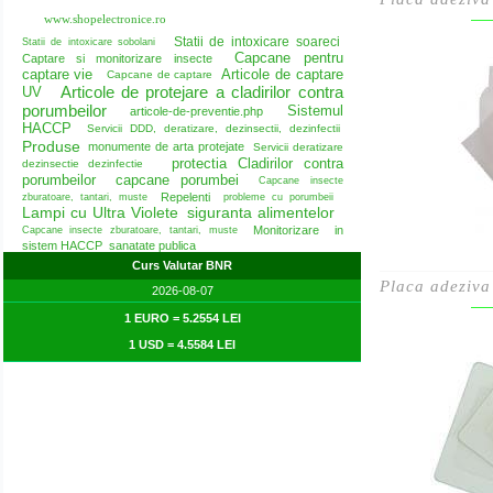
www.shopelectronice.ro
Statii de intoxicare soareci
Statii de intoxicare sobolani
Capcane pentru
Captare si monitorizare insecte
captare vie
Articole de captare
Capcane de captare
Articole de protejare a cladirilor contra
UV
porumbeilor
Sistemul
articole-de-preventie.php
HACCP
Servicii DDD, deratizare, dezinsectii, dezinfectii
Produse
monumente de arta protejate
Servicii deratizare
protectia Cladirilor contra
dezinsectie dezinfectie
porumbeilor
capcane porumbei
Capcane insecte
Repelenti
zburatoare, tantari, muste
probleme cu porumbeii
Lampi cu Ultra Violete
siguranta alimentelor
Monitorizare in
Capcane insecte zburatoare, tantari, muste
sistem HACCP
sanatate publica
Curs Valutar BNR
Placa adeziva
2026-08-07
1 EURO = 5.2554 LEI
1 USD = 4.5584 LEI