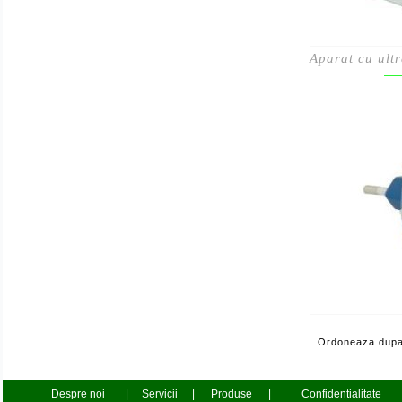
Aparat cu ult
Ordoneaza dupa
Despre noi
|
Servicii
|
Produse
|
Confidentialitate