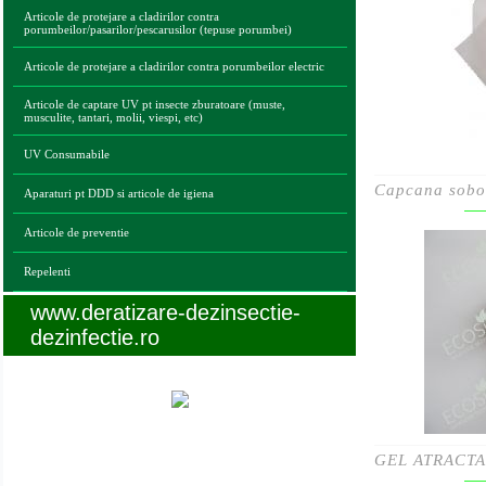
Articole de protejare a cladirilor contra
porumbeilor/pasarilor/pescarusilor (tepuse porumbei)
Articole de protejare a cladirilor contra porumbeilor electric
Articole de captare UV pt insecte zburatoare (muste,
musculite, tantari, molii, viespi, etc)
UV Consumabile
Capcana sobo
Aparaturi pt DDD si articole de igiena
Articole de preventie
Repelenti
www.deratizare-dezinsectie-
dezinfectie.ro
Legaturi utile
GEL ATRACT