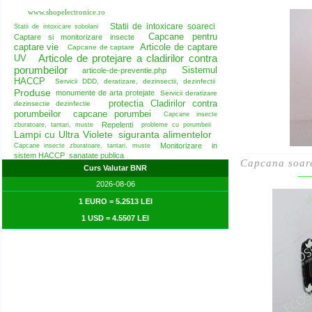
www.shopelectronice.ro
Statii de intoxicare soareci
Statii de intoxicare sobolani
Capcane pentru
Captare si monitorizare insecte
captare vie
Articole de captare
Capcane de captare
Articole de protejare a cladirilor contra
UV
porumbeilor
Sistemul
articole-de-preventie.php
HACCP
Servicii DDD, deratizare, dezinsectii, dezinfectii
Produse
monumente de arta protejate
Servicii deratizare
protectia Cladirilor contra
dezinsectie dezinfectie
porumbeilor
capcane porumbei
Capcane insecte
Repelenti
zburatoare, tantari, muste
probleme cu porumbeii
Lampi cu Ultra Violete
siguranta alimentelor
Monitorizare in
Capcane insecte zburatoare, tantari, muste
sistem HACCP
sanatate publica
Capcana soar
Curs Valutar BNR
2026-08-06
1 EURO = 5.2513 LEI
1 USD = 4.5507 LEI