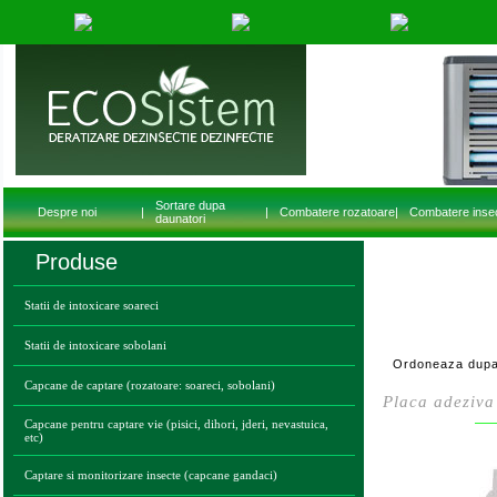
Sortare dupa
Despre noi
|
|
Combatere rozatoare
|
Combatere inse
daunatori
Produse
Statii de intoxicare soareci
Statii de intoxicare sobolani
Ordoneaza dupa
Capcane de captare (rozatoare: soareci, sobolani)
Placa adeziva
Capcane pentru captare vie (pisici, dihori, jderi, nevastuica,
etc)
Captare si monitorizare insecte (capcane gandaci)