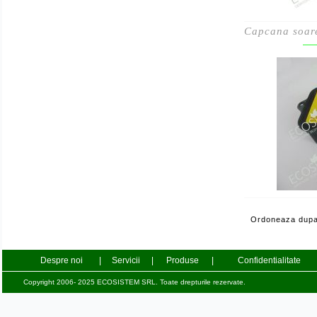
Capcana soar
Ordoneaza dupa
Despre noi
|
Servicii
|
Produse
|
Confidentialitate
Copyright 2006- 2025 ECOSISTEM SRL. Toate drepturile rezervate.