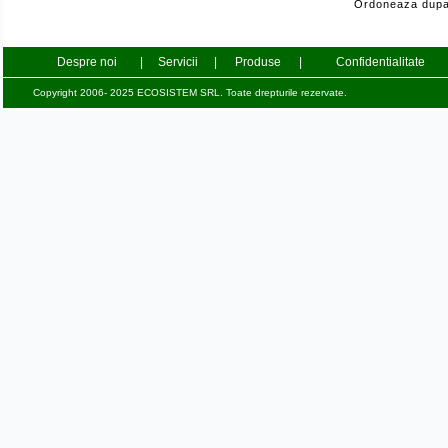
Ordoneaza dupa
Despre noi
|
Servicii
|
Produse
|
Confidentialitate
Copyright 2006- 2025 ECOSISTEM SRL. Toate drepturile rezervate.