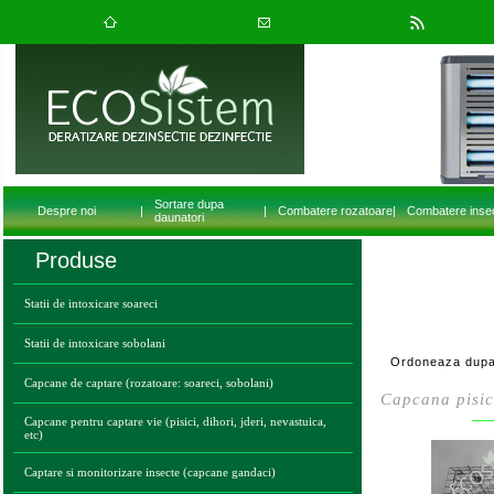
Sortare dupa
Despre noi
|
|
Combatere rozatoare
|
Combatere inse
daunatori
Produse
Statii de intoxicare soareci
Statii de intoxicare sobolani
Ordoneaza dupa
Capcane de captare (rozatoare: soareci, sobolani)
Capcana pisici
Capcane pentru captare vie (pisici, dihori, jderi, nevastuica,
etc)
Captare si monitorizare insecte (capcane gandaci)