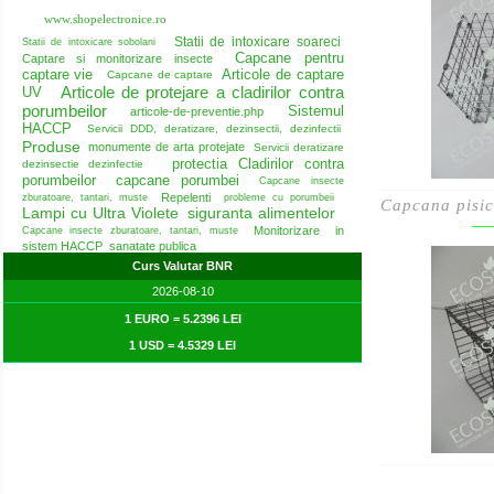
www.shopelectronice.ro
Statii de intoxicare soareci
Statii de intoxicare sobolani
Capcane pentru
Captare si monitorizare insecte
captare vie
Articole de captare
Capcane de captare
Articole de protejare a cladirilor contra
UV
porumbeilor
Sistemul
articole-de-preventie.php
HACCP
Servicii DDD, deratizare, dezinsectii, dezinfectii
Produse
monumente de arta protejate
Servicii deratizare
protectia Cladirilor contra
dezinsectie dezinfectie
porumbeilor
capcane porumbei
Capcane insecte
Repelenti
zburatoare, tantari, muste
probleme cu porumbeii
Capcana pisici
Lampi cu Ultra Violete
siguranta alimentelor
Monitorizare in
Capcane insecte zburatoare, tantari, muste
sistem HACCP
sanatate publica
Curs Valutar BNR
2026-08-10
1 EURO = 5.2396 LEI
1 USD = 4.5329 LEI