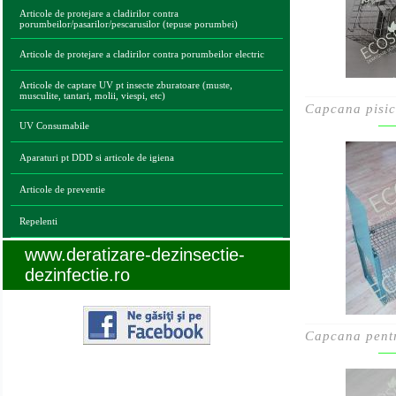
Articole de protejare a cladirilor contra
porumbeilor/pasarilor/pescarusilor (tepuse porumbei)
Articole de protejare a cladirilor contra porumbeilor electric
Articole de captare UV pt insecte zburatoare (muste,
musculite, tantari, molii, viespi, etc)
Capcana pisici
UV Consumabile
Aparaturi pt DDD si articole de igiena
Articole de preventie
Repelenti
www.deratizare-dezinsectie-
dezinfectie.ro
Capcana pentru
Legaturi utile