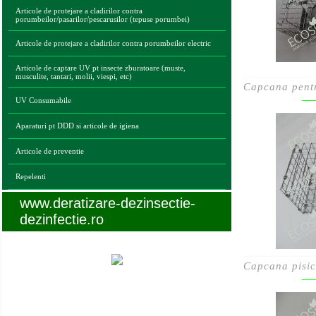
Articole de protejare a cladirilor contra
porumbeilor/pasarilor/pescarusilor (tepuse porumbei)
Articole de protejare a cladirilor contra porumbeilor electric
Articole de captare UV pt insecte zburatoare (muste,
musculite, tantari, molii, viespi, etc)
Capcana pentru
UV Consumabile
Aparaturi pt DDD si articole de igiena
Articole de preventie
Repelenti
www.deratizare-dezinsectie-
dezinfectie.ro
Capcana pisici
Legaturi utile