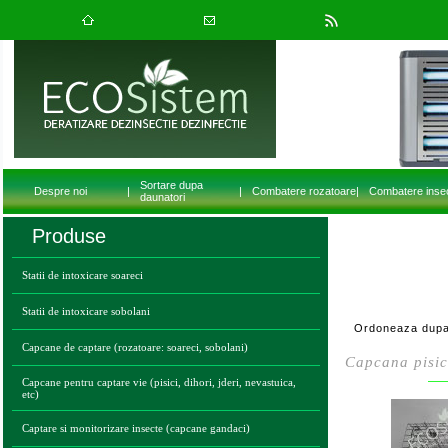
Sortare dupa
Despre noi
|
|
Combatere rozatoare
|
Combatere inse
daunatori
Produse
Statii de intoxicare soareci
Statii de intoxicare sobolani
Ordoneaza dupa
Capcane de captare (rozatoare: soareci, sobolani)
Capcana pisici
Capcane pentru captare vie (pisici, dihori, jderi, nevastuica,
etc)
Captare si monitorizare insecte (capcane gandaci)