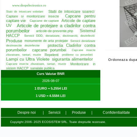
www.shopelectronice.ro
Statii de intoxicare soareci
Statii de intoxicare sobolani
Capcane pentru
Captare si monitorizare insecte
captare vie
Articole de captare
Capcane de captare
Articole de protejare a cladirilor contra
UV
porumbeilor
Sistemul
articole-de-preventie.php
HACCP
Servicii DDD, deratizare, dezinsectii, dezinfectii
Produse
monumente de arta protejate
Servicii deratizare
protectia Cladirilor contra
dezinsectie dezinfectie
porumbeilor
capcane porumbei
Capcane insecte
Repelenti
zburatoare, tantari, muste
probleme cu porumbeii
Lampi cu Ultra Violete
siguranta alimentelor
Ordoneaza dupa
Monitorizare in
Capcane insecte zburatoare, tantari, muste
sistem HACCP
sanatate publica
Curs Valutar BNR
2026-08-07
1 EURO = 5.2554 LEI
1 USD = 4.5584 LEI
Despre noi
|
Servicii
|
Produse
|
Confidentialitate
Copyright 2006- 2025 ECOSISTEM SRL. Toate drepturile rezervate.