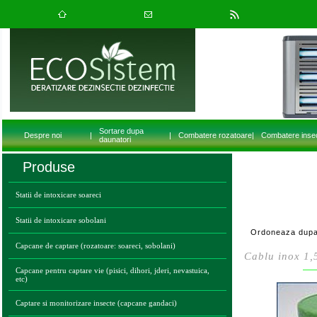
Sortare dupa
Despre noi
|
|
Combatere rozatoare
|
Combatere inse
daunatori
Produse
Statii de intoxicare soareci
Statii de intoxicare sobolani
Ordoneaza dupa
Capcane de captare (rozatoare: soareci, sobolani)
Cablu inox 1
Capcane pentru captare vie (pisici, dihori, jderi, nevastuica,
etc)
Captare si monitorizare insecte (capcane gandaci)