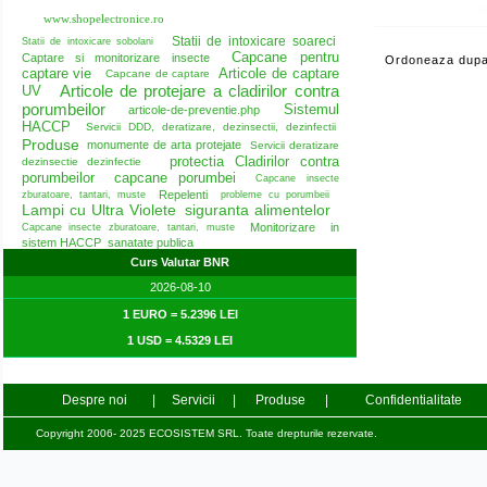
www.shopelectronice.ro
Statii de intoxicare soareci
Statii de intoxicare sobolani
Capcane pentru
Captare si monitorizare insecte
Ordoneaza dupa
captare vie
Articole de captare
Capcane de captare
Articole de protejare a cladirilor contra
UV
porumbeilor
Sistemul
articole-de-preventie.php
HACCP
Servicii DDD, deratizare, dezinsectii, dezinfectii
Produse
monumente de arta protejate
Servicii deratizare
protectia Cladirilor contra
dezinsectie dezinfectie
porumbeilor
capcane porumbei
Capcane insecte
Repelenti
zburatoare, tantari, muste
probleme cu porumbeii
Lampi cu Ultra Violete
siguranta alimentelor
Monitorizare in
Capcane insecte zburatoare, tantari, muste
sistem HACCP
sanatate publica
Curs Valutar BNR
2026-08-10
1 EURO = 5.2396 LEI
1 USD = 4.5329 LEI
Despre noi
|
Servicii
|
Produse
|
Confidentialitate
Copyright 2006- 2025 ECOSISTEM SRL. Toate drepturile rezervate.